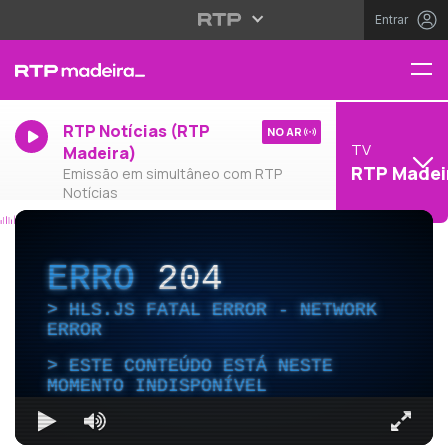
Entrar
RTP Notícias (RTP
NO AR
TV
Madeira)
RTP Madei
Emissão em simultâneo com RTP
Notícias
ERRO
204
HLS.JS FATAL ERROR - NETWORK
ERROR
ESTE CONTEÚDO ESTÁ NESTE
MOMENTO INDISPONÍVEL