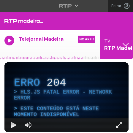
Entrar
Telejornal Madeira
NO AR
TV
RTP Madei
ERRO
204
HLS.JS FATAL ERROR - NETWORK
ERROR
ESTE CONTEÚDO ESTÁ NESTE
MOMENTO INDISPONÍVEL