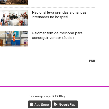
Nacional leva prendas a crianças
internadas no hospital
Galomar tem de melhorar para
conseguir vencer (áudio)
PUB
Instale a aplicação
RTP Play
ebook da RTP Madeira
nstagram da RTP Madeira