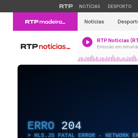
NOTÍCIAS
DESPORTO
Notícias
Desport
RTP Notícias (R
Emissão em simultâ
ERRO
204
HLS.JS FATAL ERROR - NETWORK E