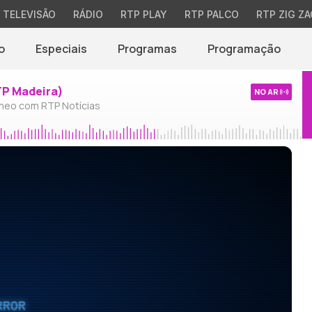
TELEVISÃO
RÁDIO
RTP PLAY
RTP PALCO
RTP ZIG ZA
o
Especiais
Programas
Programação
TP Madeira)
NO AR
neo com RTP Notícias
RROR