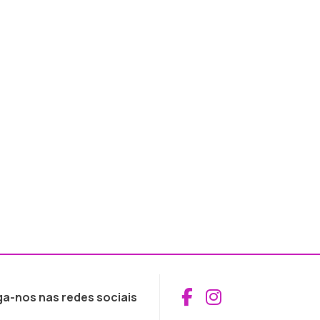
Aceder ao Fac
Aceder ao I
ga-nos nas redes sociais