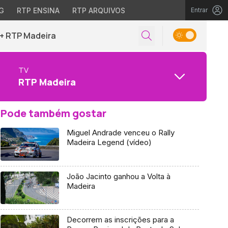
G
RTP ENSINA
RTP ARQUIVOS
Entrar
+ RTP Madeira
TV
RTP Madeira
Pode também gostar
Miguel Andrade venceu o Rally
Madeira Legend (vídeo)
João Jacinto ganhou a Volta à
Madeira
Decorrem as inscrições para a