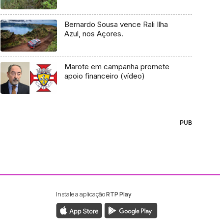
Bernardo Sousa vence Rali Ilha
Azul, nos Açores.
Marote em campanha promete
apoio financeiro (vídeo)
PUB
Instale a aplicação
RTP Play
ebook da RTP Madeira
nstagram da RTP Madeira