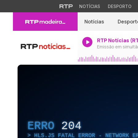
NOTÍCIAS
DESPORTO
Notícias
Desport
RTP Notícias (R
Emissão em simultâ
ERRO
204
HLS.JS FATAL ERROR - NETWORK E