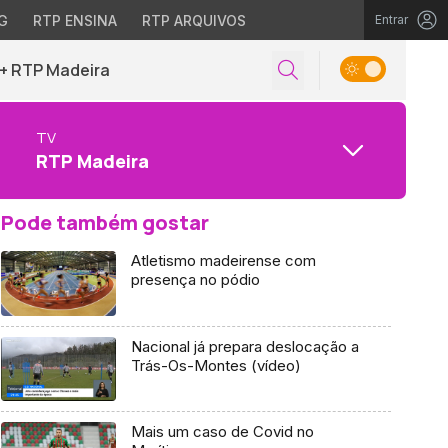
G
RTP ENSINA
RTP ARQUIVOS
Entrar
+ RTP Madeira
TV
RTP Madeira
Pode também gostar
Atletismo madeirense com
presença no pódio
Nacional já prepara deslocação a
Trás-Os-Montes (vídeo)
Mais um caso de Covid no