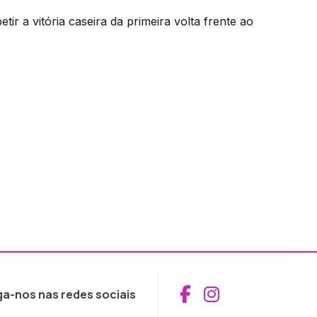
ir a vitória caseira da primeira volta frente ao
Aceder ao Fac
Aceder ao I
ga-nos nas redes sociais