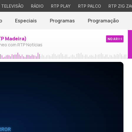
TELEVISÃO
RÁDIO
RTP PLAY
RTP PALCO
RTP ZIG ZA
o
Especiais
Programas
Programação
TP Madeira)
NO AR
neo com RTP Notícias
RROR