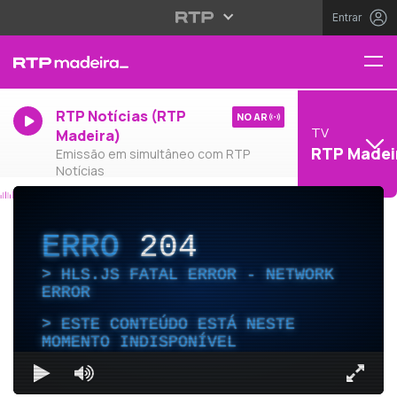
Entrar
RTP Notícias (RTP
NO AR
TV
Madeira)
RTP Madei
Emissão em simultâneo com RTP
Notícias
ERRO
204
HLS.JS FATAL ERROR - NETWORK
ERROR
ESTE CONTEÚDO ESTÁ NESTE
MOMENTO INDISPONÍVEL