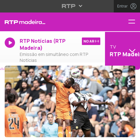
Entrar
RTP Notícias (RTP
NO AR
TV
Madeira)
RTP Madei
Emissão em simultâneo com RTP
Notícias