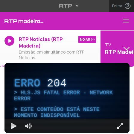
Entrar
RTP Notícias (RTP
NO AR
TV
Madeira)
RTP Madei
Emissão em simultâneo com RTP
Notícias
ERRO
204
HLS.JS FATAL ERROR - NETWORK
ERROR
ESTE CONTEÚDO ESTÁ NESTE
MOMENTO INDISPONÍVEL