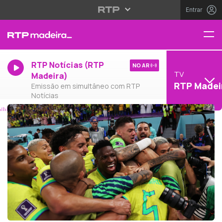
Entrar
RTP Notícias (RTP
NO AR
TV
Madeira)
RTP Madei
Emissão em simultâneo com RTP
Notícias