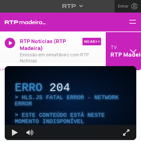
Entrar
RTP Notícias (RTP
NO AR
TV
Madeira)
RTP Madei
Emissão em simultâneo com RTP
Notícias
ERRO
204
HLS.JS FATAL ERROR - NETWORK
ERROR
ESTE CONTEÚDO ESTÁ NESTE
MOMENTO INDISPONÍVEL