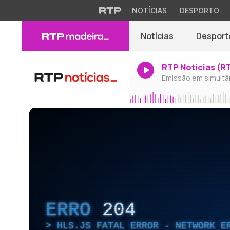
NOTÍCIAS
DESPORTO
Notícias
Desport
RTP Notícias (R
Emissão em simultâ
ERRO
204
HLS.JS FATAL ERROR - NETWORK E