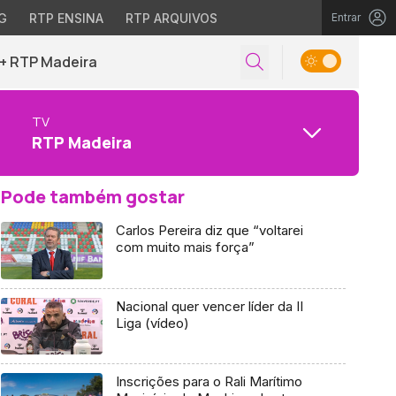
G
RTP ENSINA
RTP ARQUIVOS
Entrar
+ RTP Madeira
TV
RTP Madeira
Pode também gostar
Carlos Pereira diz que “voltarei
com muito mais força”
Nacional quer vencer líder da II
Liga (vídeo)
Inscrições para o Rali Marítimo