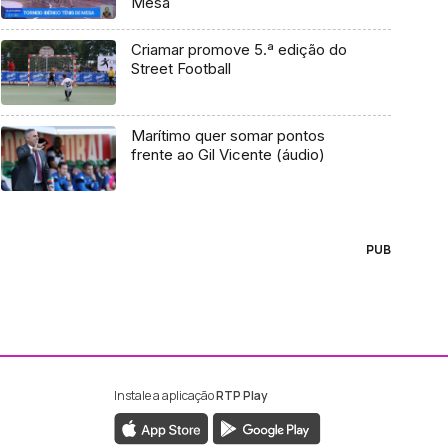
Mesa
Criamar promove 5.ª edição do
Street Football
Marítimo quer somar pontos
frente ao Gil Vicente (áudio)
PUB
Instale a aplicação
RTP Play
ebook da RTP Madeira
nstagram da RTP Madeira