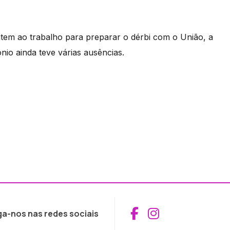
ntem ao trabalho para preparar o dérbi com o União, a
nio ainda teve várias ausências.
Aceder ao Fac
Aceder ao I
ga-nos nas redes sociais