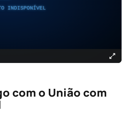
TO INDISPONÍVEL
go com o União com
l