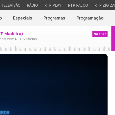
TELEVISÃO
RÁDIO
RTP PLAY
RTP PALCO
RTP ZIG ZA
o
Especiais
Programas
Programação
TP Madeira)
NO AR
neo com RTP Notícias
RROR