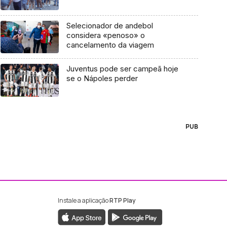
Selecionador de andebol
considera «penoso» o
cancelamento da viagem
Juventus pode ser campeã hoje
se o Nápoles perder
PUB
Instale a aplicação
RTP Play
ebook da RTP Madeira
nstagram da RTP Madeira