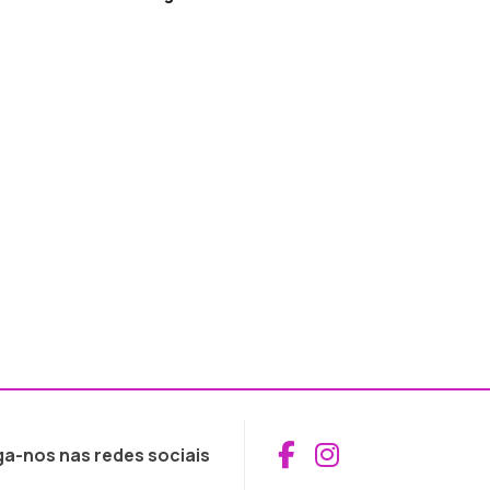
Aceder ao Fac
Aceder ao I
ga-nos nas redes sociais