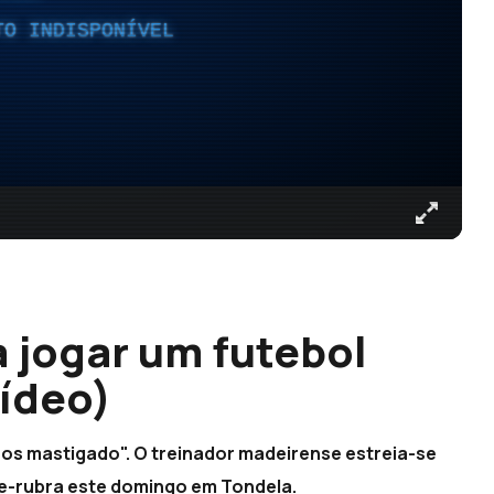
TO INDISPONÍVEL
a jogar um futebol
ídeo)
enos mastigado". O treinador madeirense estreia-se
e-rubra este domingo em Tondela.