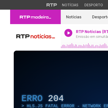
NOTÍCIAS
DESPORTO
Notícias
Desport
RTP Notícias (R
Emissão em simultâ
ERRO
204
HLS.JS FATAL ERROR - NETWORK E