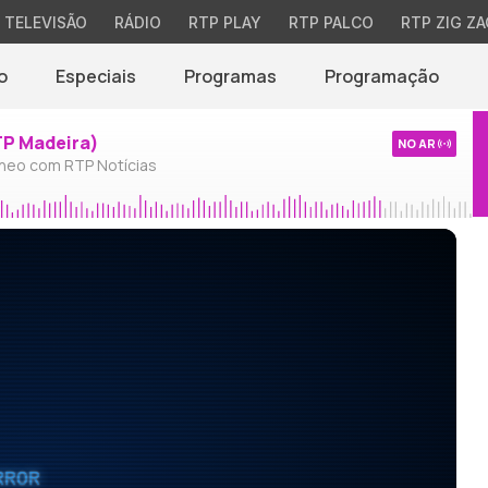
TELEVISÃO
RÁDIO
RTP PLAY
RTP PALCO
RTP ZIG ZA
o
Especiais
Programas
Programação
TP Madeira)
NO AR
neo com RTP Notícias
RROR