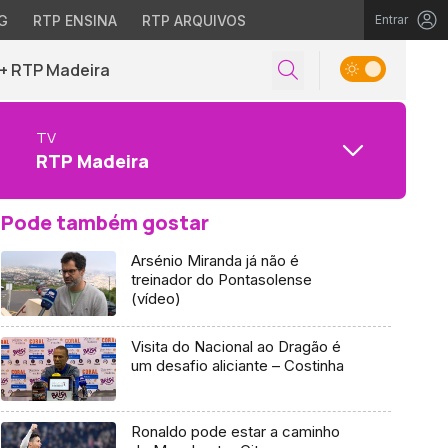
G
RTP ENSINA
RTP ARQUIVOS
Entrar
+ RTP Madeira
TV
RTP Madeira
Pode também gostar
Arsénio Miranda já não é
treinador do Pontasolense
(vídeo)
Visita do Nacional ao Dragão é
um desafio aliciante – Costinha
Ronaldo pode estar a caminho