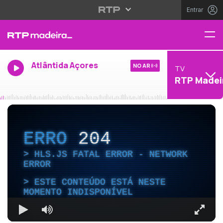
Entrar
Atlântida Açores
NO AR
TV
RTP Madei
ERRO
204
HLS.JS FATAL ERROR - NETWORK
ERROR
ESTE CONTEÚDO ESTÁ NESTE
MOMENTO INDISPONÍVEL