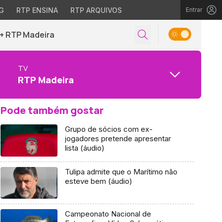
G
RTP ENSINA
RTP ARQUIVOS
Entrar
+ RTP Madeira
TV
RTP Madeira
Pode também gostar
Grupo de sócios com ex-
jogadores pretende apresentar
lista (áudio)
Tulipa admite que o Marítimo não
esteve bem (áudio)
Campeonato Nacional de