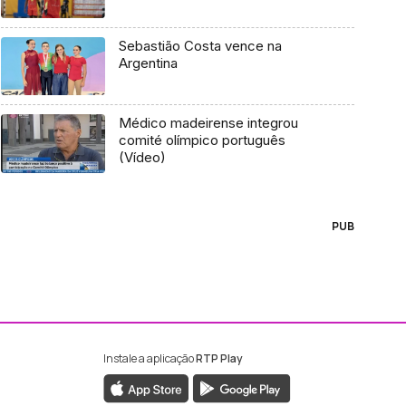
Sebastião Costa vence na
Argentina
Médico madeirense integrou
comité olímpico português
(Vídeo)
PUB
Instale a aplicação
RTP Play
ebook da RTP Madeira
nstagram da RTP Madeira