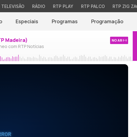
TELEVISÃO
RÁDIO
RTP PLAY
RTP PALCO
RTP ZIG ZA
o
Especiais
Programas
Programação
TP Madeira)
NO AR
neo com RTP Notícias
RROR