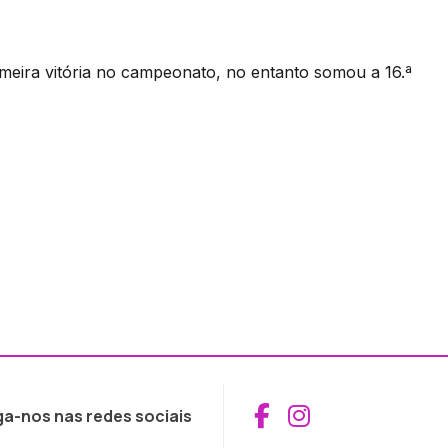
imeira vitória no campeonato, no entanto somou a 16.ª
Aceder ao Fac
Aceder ao I
ga-nos nas redes sociais