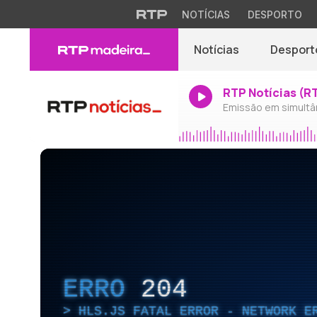
NOTÍCIAS
DESPORTO
Notícias
Desport
RTP Notícias (R
Emissão em simultâ
ERRO
204
HLS.JS FATAL ERROR - NETWORK E