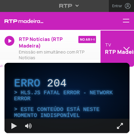
Entrar
RTP Notícias (RTP
NO AR
TV
Madeira)
RTP Madei
Emissão em simultâneo com RTP
Notícias
ERRO
204
HLS.JS FATAL ERROR - NETWORK
ERROR
ESTE CONTEÚDO ESTÁ NESTE
MOMENTO INDISPONÍVEL