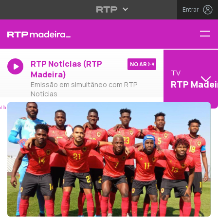
Entrar
RTP Notícias (RTP
NO AR
TV
Madeira)
RTP Madei
Emissão em simultâneo com RTP
Notícias