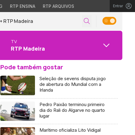
G
RTP ENSINA
RTP ARQUIVOS
Entrar
+ RTP Madeira
TV
RTP Madeira
Pode também gostar
Seleção de sevens disputa jogo
de abertura do Mundial com a
Irlanda
Pedro Paixão terminou primeiro
dia do Rali do Algarve no quarto
lugar
Marítimo oficializa Lito Vidigal