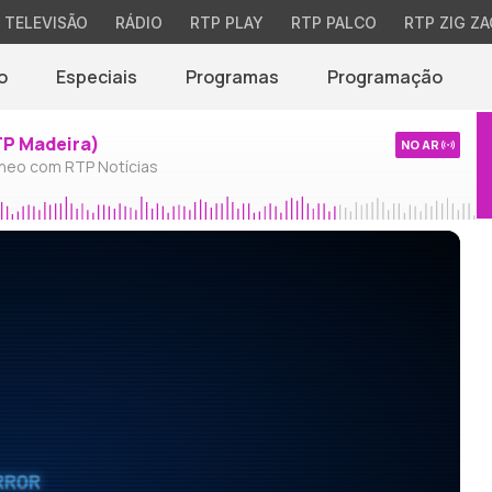
TELEVISÃO
RÁDIO
RTP PLAY
RTP PALCO
RTP ZIG ZA
o
Especiais
Programas
Programação
TP Madeira)
NO AR
neo com RTP Notícias
RROR