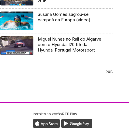
2016
Susana Gomes sagrou-se
campeã da Europa (vídeo)
Miguel Nunes no Rali do Algarve
com o Hyundai I20 R5 da
Hyundai Portugal Motorsport
PUB
Instale a aplicação
RTP Play
ebook da RTP Madeira
nstagram da RTP Madeira