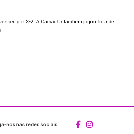
 vencer por 3-2. A Camacha tambem jogou fora de
1.
Aceder ao Fac
Aceder ao I
ga-nos nas redes sociais