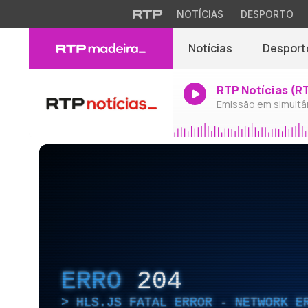
NOTÍCIAS
DESPORTO
Notícias
Desport
RTP Notícias (R
Emissão em simultâ
ERRO
204
HLS.JS FATAL ERROR - NETWORK E