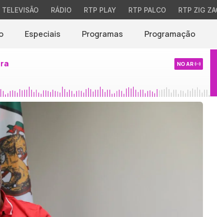
TELEVISÃO
RÁDIO
RTP PLAY
RTP PALCO
RTP ZIG ZA
o
Especiais
Programas
Programação
ira
NO AR