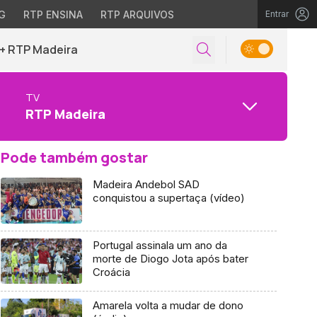
G
RTP ENSINA
RTP ARQUIVOS
Entrar
+ RTP Madeira
TV
RTP Madeira
Pode também gostar
Madeira Andebol SAD
conquistou a supertaça (vídeo)
Portugal assinala um ano da
morte de Diogo Jota após bater
Croácia
Amarela volta a mudar de dono