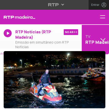
Entrar
RTP Notícias (RTP
NO AR
TV
Madeira)
RTP Madei
Emissão em simultâneo com RTP
Notícias