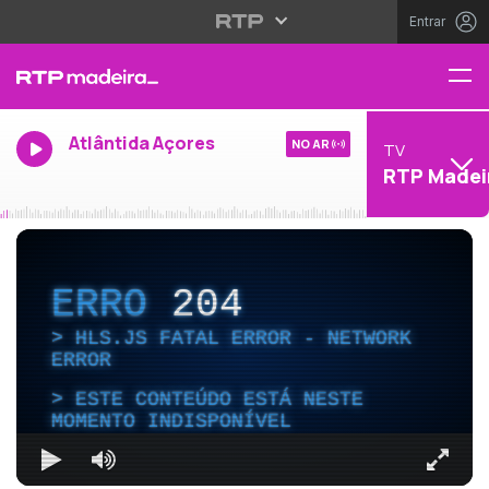
Entrar
Atlântida Açores
NO AR
TV
RTP Madei
ERRO
204
HLS.JS FATAL ERROR - NETWORK
ERROR
ESTE CONTEÚDO ESTÁ NESTE
MOMENTO INDISPONÍVEL