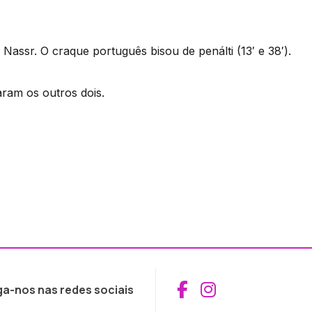
Nassr. O craque português bisou de penálti (13′ e 38′).
ram os outros dois.
Aceder ao Fac
Aceder ao I
ga-nos nas redes sociais