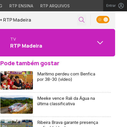
G
RTP ENSINA
RTP ARQUIVOS
Entrar
+ RTP Madeira
TV
RTP Madeira
Pode também gostar
Marítimo perdeu com Benfica
por 38-30 (vídeo)
Meeke vence Rali da Água na
última classificativa
Ribeira Brava garante presença