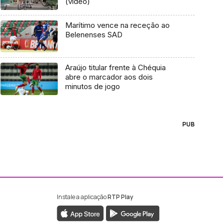
(vídeo)
Marítimo vence na receção ao
Belenenses SAD
Araújo titular frente à Chéquia
abre o marcador aos dois
minutos de jogo
PUB
Instale a aplicação
RTP Play
ebook da RTP Madeira
nstagram da RTP Madeira