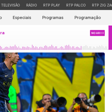
TELEVISÃO
RÁDIO
RTP PLAY
RTP PALCO
RTP ZIG ZA
o
Especiais
Programas
Programação
ira
NO AR