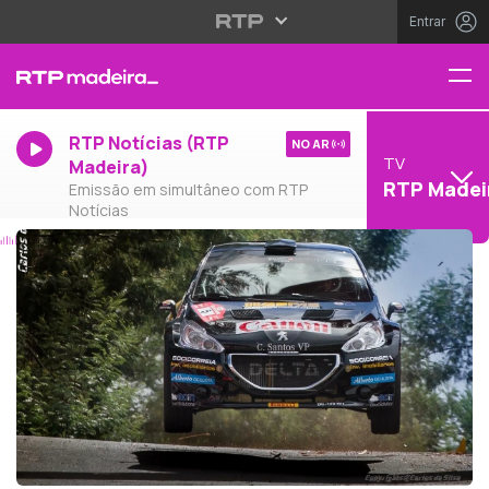
Entrar
RTP Notícias (RTP
NO AR
TV
Madeira)
RTP Madei
Emissão em simultâneo com RTP
Notícias