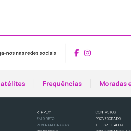
Aceder ao Fac
Aceder ao I
ga-nos nas redes sociais
atélites
Frequências
Moradas e
RTP PLAY
CONTACTOS
EM DIRETO
PROVEDORA DO
REVER PROGRAMAS
TELESPECTADOR