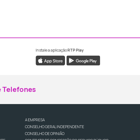
Instale a aplicação
RTP Play
ebook da RTP Madeira
nstagram da RTP Madeira
 Telefones
A EMPRESA
CONSELHO GERAL INDEPENDENTE
CONSELHO DE OPINIÃO