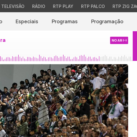
TELEVISÃO
RÁDIO
RTP PLAY
RTP PALCO
RTP ZIG ZA
o
Especiais
Programas
Programação
ira
NO AR