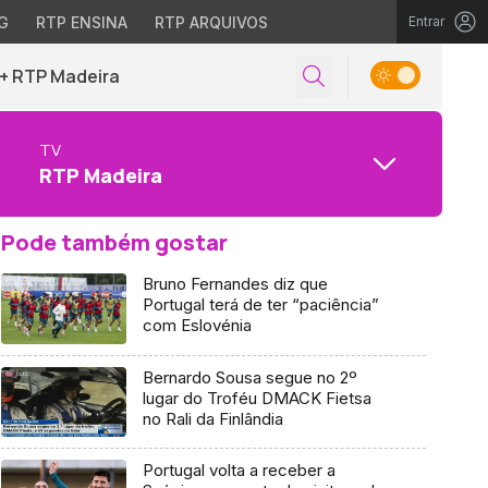
G
RTP ENSINA
RTP ARQUIVOS
Entrar
+ RTP Madeira
TV
RTP Madeira
Pode também gostar
Bruno Fernandes diz que
Portugal terá de ter “paciência”
com Eslovénia
Bernardo Sousa segue no 2º
lugar do Troféu DMACK Fietsa
no Rali da Finlândia
Portugal volta a receber a