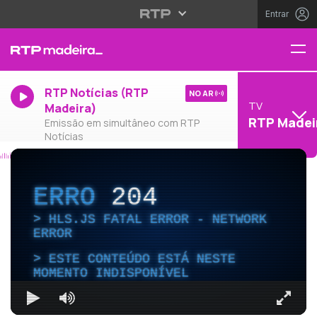
Entrar
RTP Notícias (RTP
NO AR
TV
Madeira)
RTP Madei
Emissão em simultâneo com RTP
Notícias
ERRO
204
HLS.JS FATAL ERROR - NETWORK
ERROR
ESTE CONTEÚDO ESTÁ NESTE
MOMENTO INDISPONÍVEL