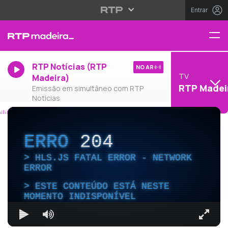
Entrar
RTP Notícias (RTP
NO AR
TV
Madeira)
RTP Madei
Emissão em simultâneo com RTP
Notícias
ERRO
204
HLS.JS FATAL ERROR - NETWORK
ERROR
ESTE CONTEÚDO ESTÁ NESTE
MOMENTO INDISPONÍVEL