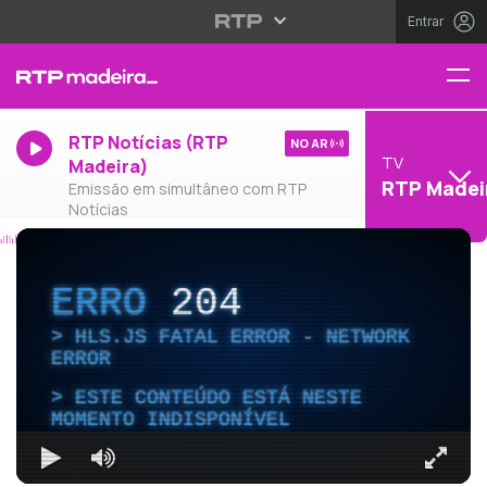
Entrar
RTP Notícias (RTP
NO AR
TV
Madeira)
RTP Madei
Emissão em simultâneo com RTP
Notícias
ERRO
204
HLS.JS FATAL ERROR - NETWORK
ERROR
ESTE CONTEÚDO ESTÁ NESTE
MOMENTO INDISPONÍVEL