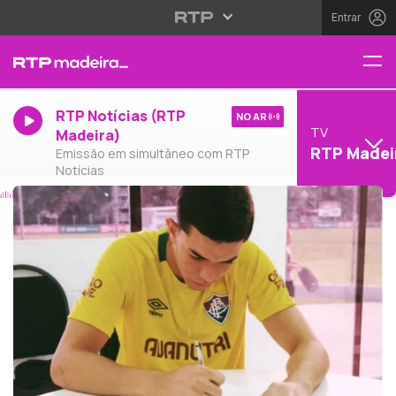
Entrar
RTP Notícias (RTP
NO AR
TV
Madeira)
RTP Madei
Emissão em simultâneo com RTP
Notícias