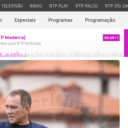
TELEVISÃO
RÁDIO
RTP PLAY
RTP PALCO
RTP ZIG ZA
o
Especiais
Programas
Programação
TP Madeira)
NO AR
neo com RTP Notícias