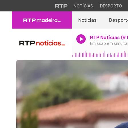
NOTÍCIAS
DESPORTO
Notícias
Desport
RTP Notícias (R
Emissão em simultâ