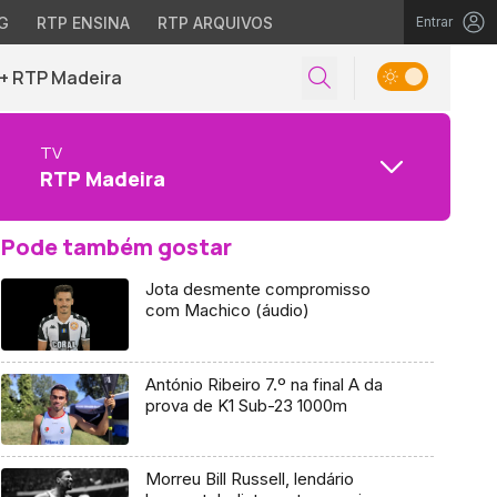
G
RTP ENSINA
RTP ARQUIVOS
Entrar
+ RTP Madeira
TV
RTP Madeira
Pode também gostar
Jota desmente compromisso
com Machico (áudio)
António Ribeiro 7.º na final A da
prova de K1 Sub-23 1000m
Morreu Bill Russell, lendário