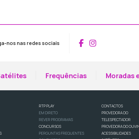
Aceder ao Fac
Aceder ao I
ga-nos nas redes sociais
atélites
Frequências
Moradas e
RTP PLAY
CONTACTOS
EM DIRETO
PROVEDORA DO
REVER PROGRAMAS
TELESPECTADOR
CONCURSOS
PROVEDORA DO OUVI
S
PERGUNTAS FREQUENTES
ACESSIBILIDADES