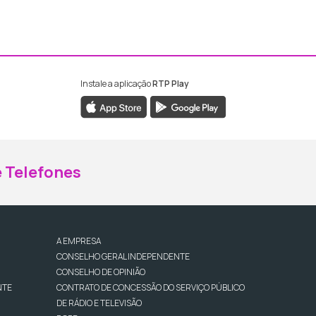
Instale a aplicação
RTP Play
ebook da RTP Madeira
nstagram da RTP Madeira
 Telefones
A EMPRESA
CONSELHO GERAL INDEPENDENTE
CONSELHO DE OPINIÃO
NTE
CONTRATO DE CONCESSÃO DO SERVIÇO PÚBLICO
DE RÁDIO E TELEVISÃO