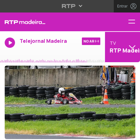
Entrar
Telejornal Madeira
NO AR
TV
RTP Madei