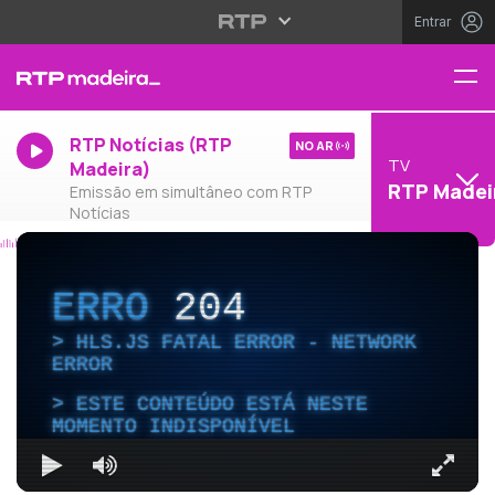
Entrar
RTP Notícias (RTP
NO AR
TV
Madeira)
RTP Madei
Emissão em simultâneo com RTP
Notícias
ERRO
204
HLS.JS FATAL ERROR - NETWORK
ERROR
ESTE CONTEÚDO ESTÁ NESTE
MOMENTO INDISPONÍVEL