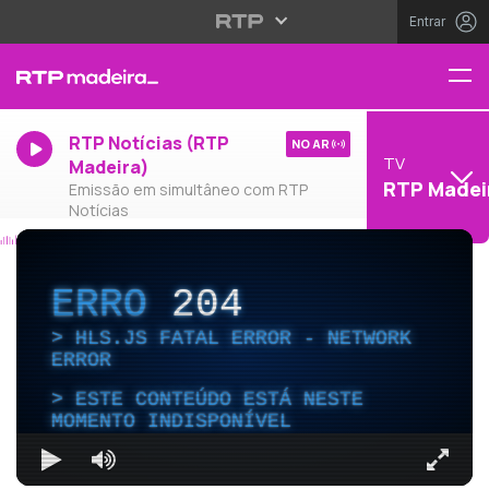
Entrar
RTP Notícias (RTP
NO AR
TV
Madeira)
RTP Madei
Emissão em simultâneo com RTP
Notícias
ERRO
204
HLS.JS FATAL ERROR - NETWORK
ERROR
ESTE CONTEÚDO ESTÁ NESTE
MOMENTO INDISPONÍVEL