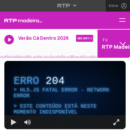
Entrar
Verão Cá Dentro 2026
NO AR
TV
RTP Madei
ERRO
204
HLS.JS FATAL ERROR - NETWORK
ERROR
ESTE CONTEÚDO ESTÁ NESTE
MOMENTO INDISPONÍVEL