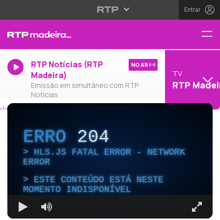
Entrar
RTP Notícias (RTP
NO AR
TV
Madeira)
RTP Madei
Emissão em simultâneo com RTP
Notícias
ERRO
204
HLS.JS FATAL ERROR - NETWORK
ERROR
ESTE CONTEÚDO ESTÁ NESTE
MOMENTO INDISPONÍVEL