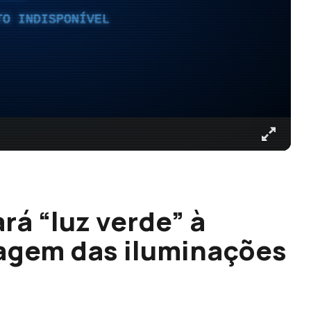
TO INDISPONÍVEL
rá “luz verde” à
tagem das iluminações