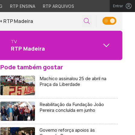
G
RTP ENSINA
RTP ARQUIVOS
Entrar
+ RTP Madeira
TV
RTP Madeira
Pode também gostar
Machico assinalou 25 de abril na
Praça da Liberdade
Reabilitação da Fundação João
Pereira concluída em junho
Governo reforça apoios às