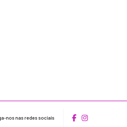
Aceder ao Fac
Aceder ao I
ga-nos nas redes sociais