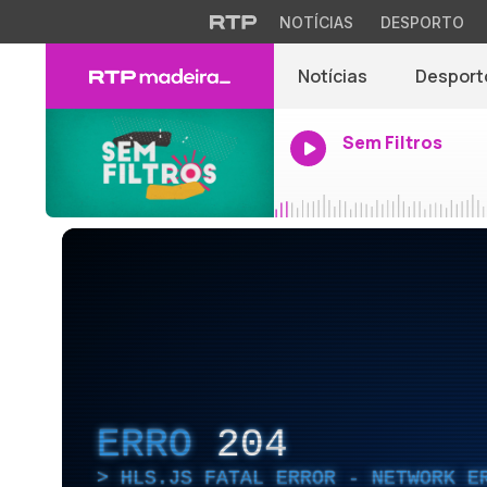
NOTÍCIAS
DESPORTO
Notícias
Desport
Sem Filtros
ERRO
204
HLS.JS FATAL ERROR - NETWORK E