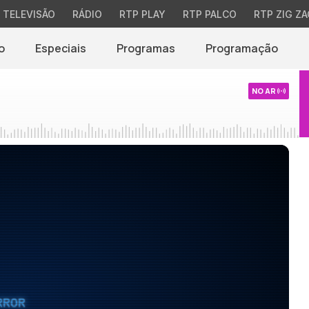
TELEVISÃO
RÁDIO
RTP PLAY
RTP PALCO
RTP ZIG ZA
o
Especiais
Programas
Programação
NO AR
RROR