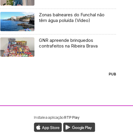
Zonas balneares do Funchal não
têm água poluída (Vídeo)
GNR apreende brinquedos
contrafeitos na Ribeira Brava
PUB
Instale a aplicação
RTP Play
ebook da RTP Madeira
nstagram da RTP Madeira