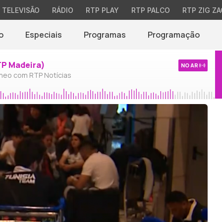
TELEVISÃO
RÁDIO
RTP PLAY
RTP PALCO
RTP ZIG ZA
o
Especiais
Programas
Programação
TP Madeira)
NO AR
neo com RTP Notícias