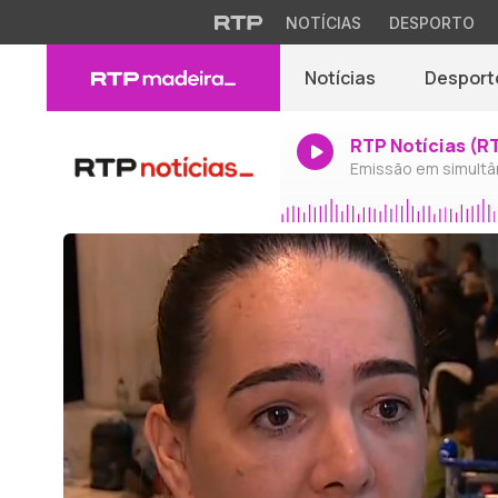
NOTÍCIAS
DESPORTO
Notícias
Desport
RTP Notícias (R
Emissão em simultâ