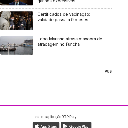
ganhos excessivos
Certificados de vacinação:
validade passa a 9 meses
Lobo Marinho atrasa manobra de
atracagem no Funchal
PUB
Instale a aplicação
RTP Play
ebook da RTP Madeira
nstagram da RTP Madeira