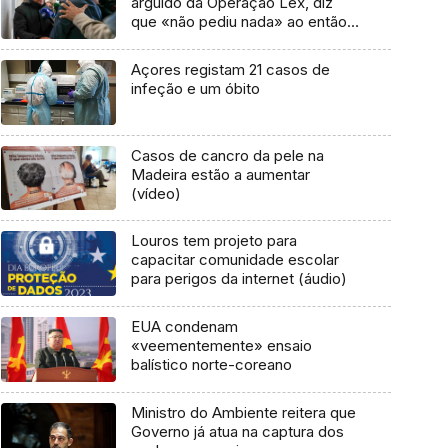
arguido da Operação Lex, diz
que «não pediu nada» ao então
juiz Rui Rangel
Açores registam 21 casos de
infeção e um óbito
Casos de cancro da pele na
Madeira estão a aumentar
(vídeo)
Louros tem projeto para
capacitar comunidade escolar
para perigos da internet (áudio)
EUA condenam
«veementemente» ensaio
balístico norte-coreano
Ministro do Ambiente reitera que
Governo já atua na captura dos