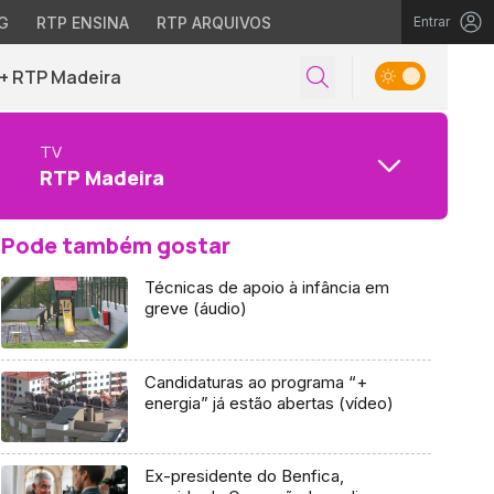
G
RTP ENSINA
RTP ARQUIVOS
Entrar
+ RTP Madeira
TV
RTP Madeira
Pode também gostar
Técnicas de apoio à infância em
greve (áudio)
Candidaturas ao programa “+
energia” já estão abertas (vídeo)
Ex-presidente do Benfica,