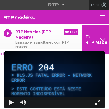
Entrar
RTP Notícias (RTP
NO AR
TV
Madeira)
RTP Madei
Emissão em simultâneo com RTP
Notícias
ERRO
204
HLS.JS FATAL ERROR - NETWORK
ERROR
ESTE CONTEÚDO ESTÁ NESTE
MOMENTO INDISPONÍVEL