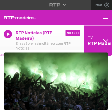
Entrar
RTP Notícias (RTP
NO AR
TV
Madeira)
RTP Madei
Emissão em simultâneo com RTP
Notícias