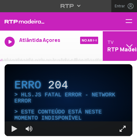
Entrar
Atlântida Açores
NO AR
TV
RTP Madei
ERRO
204
HLS.JS FATAL ERROR - NETWORK
ERROR
ESTE CONTEÚDO ESTÁ NESTE
MOMENTO INDISPONÍVEL