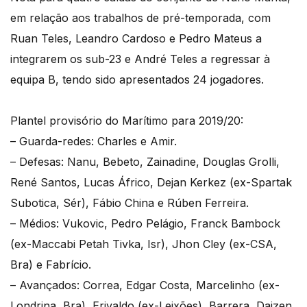
em relação aos trabalhos de pré-temporada, com
Ruan Teles, Leandro Cardoso e Pedro Mateus a
integrarem os sub-23 e André Teles a regressar à
equipa B, tendo sido apresentados 24 jogadores.
Plantel provisório do Marítimo para 2019/20:
– Guarda-redes: Charles e Amir.
– Defesas: Nanu, Bebeto, Zainadine, Douglas Grolli,
René Santos, Lucas Áfrico, Dejan Kerkez (ex-Spartak
Subotica, Sér), Fábio China e Rúben Ferreira.
– Médios: Vukovic, Pedro Pelágio, Franck Bambock
(ex-Maccabi Petah Tivka, Isr), Jhon Cley (ex-CSA,
Bra) e Fabrício.
– Avançados: Correa, Edgar Costa, Marcelinho (ex-
Londrina, Bra), Erivaldo (ex-Leixões), Barrera, Daizen