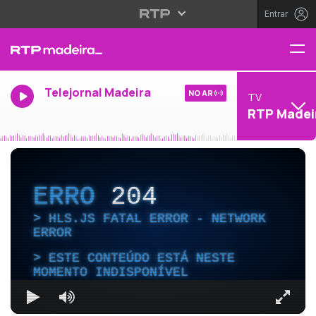
Entrar
Telejornal Madeira
NO AR
TV
RTP Madei
ERRO
204
HLS.JS FATAL ERROR - NETWORK
ERROR
ESTE CONTEÚDO ESTÁ NESTE
MOMENTO INDISPONÍVEL