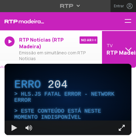
Entrar
RTP Notícias (RTP
NO AR
TV
Madeira)
RTP Madei
Emissão em simultâneo com RTP
Notícias
ERRO
204
HLS.JS FATAL ERROR - NETWORK
ERROR
ESTE CONTEÚDO ESTÁ NESTE
MOMENTO INDISPONÍVEL