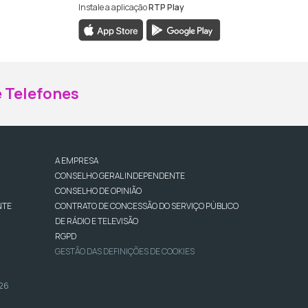
Instale a aplicação
RTP Play
ebook da RTP Madeira
nstagram da RTP Madeira
 Telefones
A EMPRESA
CONSELHO GERAL INDEPENDENTE
CONSELHO DE OPINIÃO
NTE
CONTRATO DE CONCESSÃO DO SERVIÇO PÚBLICO
DE RÁDIO E TELEVISÃO
RGPD
GESTÃO DAS DEFINIÇÕES DE COOKIES
026