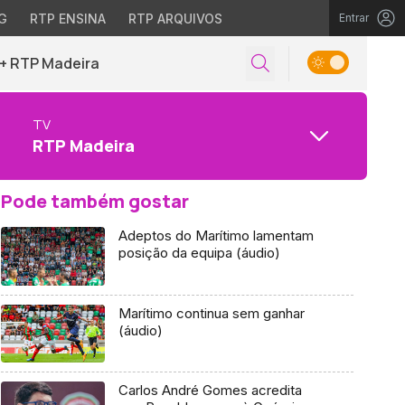
G
RTP ENSINA
RTP ARQUIVOS
Entrar
+ RTP Madeira
TV
RTP Madeira
Pode também gostar
Adeptos do Marítimo lamentam
posição da equipa (áudio)
Marítimo continua sem ganhar
(áudio)
Carlos André Gomes acredita