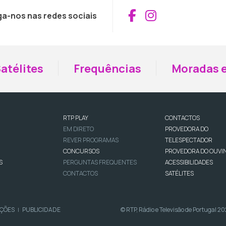
Aceder ao Fac
Aceder ao I
ga-nos nas redes sociais
atélites
Frequências
Moradas e
RTP PLAY
CONTACTOS
EM DIRETO
PROVEDORA DO
REVER PROGRAMAS
TELESPECTADOR
CONCURSOS
PROVEDORA DO OUVI
S
PERGUNTAS FREQUENTES
ACESSIBILIDADES
CONTACTOS
SATÉLITES
IÇÕES
PUBLICIDADE
© RTP, Rádio e Televisão de Portugal 2
|