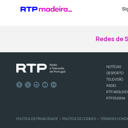
Si
Redes de S
NOTÍCIAS
DESPORTO
TELEVISÃO
RÁDIO
RTP ARQUIVO
RTP ENSINA
POLÍTICA DE PRIVACIDADE
POLÍTICA DE COOKIES
TERMOS E COND
|
|