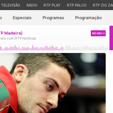
TELEVISÃO
RÁDIO
RTP PLAY
RTP PALCO
RTP ZIG ZA
o
Especiais
Programas
Programação
TP Madeira)
NO AR
neo com RTP Notícias