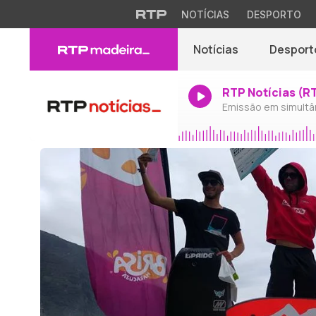
NOTÍCIAS
DESPORTO
Notícias
Desport
RTP Notícias (R
Emissão em simultâ