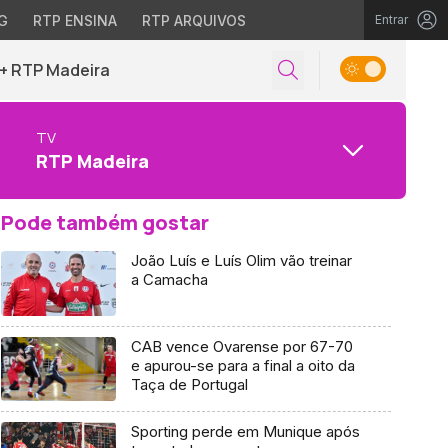
G
RTP ENSINA
RTP ARQUIVOS
Entrar
+ RTP Madeira
TV
RTP Madeira
Pode também gostar
João Luís e Luís Olim vão treinar
a Camacha
CAB vence Ovarense por 67-70
e apurou-se para a final a oito da
Taça de Portugal
Sporting perde em Munique após