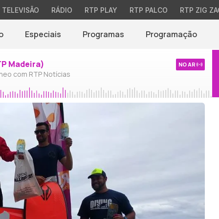
TELEVISÃO
RÁDIO
RTP PLAY
RTP PALCO
RTP ZIG ZA
o
Especiais
Programas
Programação
TP Madeira)
NO AR
neo com RTP Notícias