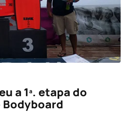
u a 1ª. etapa do
e Bodyboard