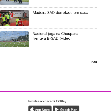
Madeira SAD derrotado em casa
Nacional joga na Choupana
frente à B-SAD (vídeo)
PUB
Instale a aplicação
RTP Play
ebook da RTP Madeira
nstagram da RTP Madeira