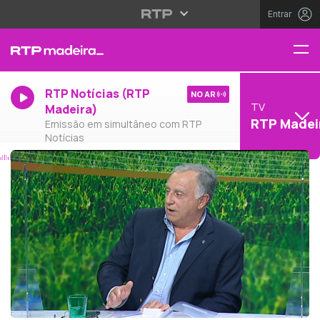
Entrar
RTP Notícias (RTP
NO AR
TV
Madeira)
RTP Madei
Emissão em simultâneo com RTP
Notícias