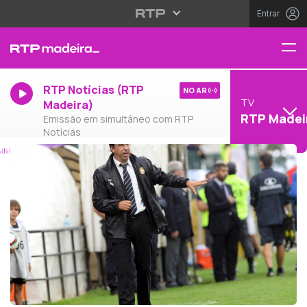
Entrar
RTP Notícias (RTP
NO AR
TV
Madeira)
RTP Madei
Emissão em simultâneo com RTP
Notícias