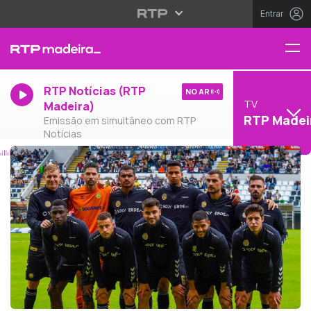
Entrar
RTP Notícias (RTP
NO AR
TV
Madeira)
RTP Madei
Emissão em simultâneo com RTP
Notícias