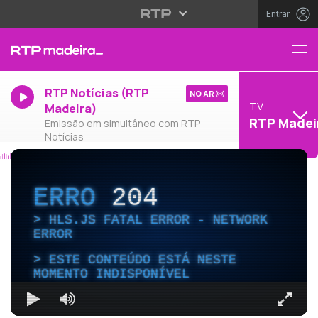
Entrar
RTP Notícias (RTP
NO AR
TV
Madeira)
RTP Madei
Emissão em simultâneo com RTP
Notícias
ERRO
204
HLS.JS FATAL ERROR - NETWORK
ERROR
ESTE CONTEÚDO ESTÁ NESTE
MOMENTO INDISPONÍVEL