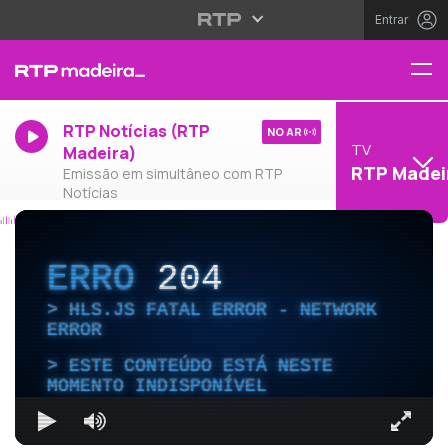
Entrar
RTP Notícias (RTP
NO AR
TV
Madeira)
RTP Madei
Emissão em simultâneo com RTP
Notícias
ERRO
204
HLS.JS FATAL ERROR - NETWORK
ERROR
ESTE CONTEÚDO ESTÁ NESTE
MOMENTO INDISPONÍVEL