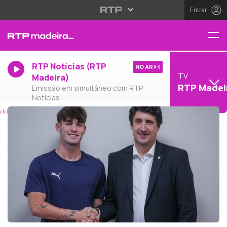
Entrar
RTP Notícias (RTP
NO AR
TV
Madeira)
RTP Madei
Emissão em simultâneo com RTP
Notícias