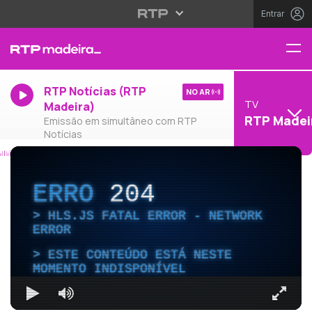
Entrar
RTP Notícias (RTP
NO AR
TV
Madeira)
RTP Madei
Emissão em simultâneo com RTP
Notícias
ERRO
204
HLS.JS FATAL ERROR - NETWORK
ERROR
ESTE CONTEÚDO ESTÁ NESTE
MOMENTO INDISPONÍVEL