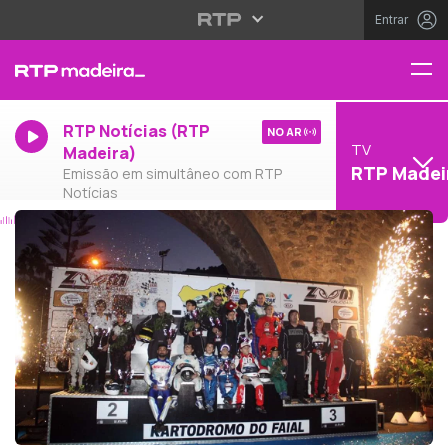
Entrar
RTP Notícias (RTP
NO AR
TV
Madeira)
RTP Madei
Emissão em simultâneo com RTP
Notícias