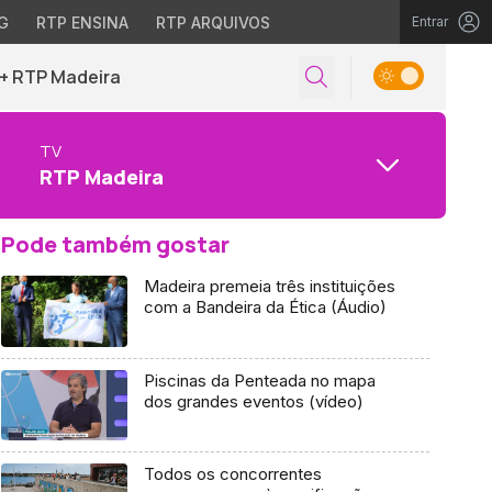
G
RTP ENSINA
RTP ARQUIVOS
Entrar
+ RTP Madeira
TV
RTP Madeira
Pode também gostar
Madeira premeia três instituições
com a Bandeira da Ética (Áudio)
Piscinas da Penteada no mapa
dos grandes eventos (vídeo)
Todos os concorrentes