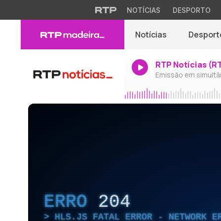
NOTÍCIAS
DESPORTO
Notícias
Desport
RTP Notícias (R
Emissão em simultâ
ERRO
204
HLS.JS FATAL ERROR - NETWORK E