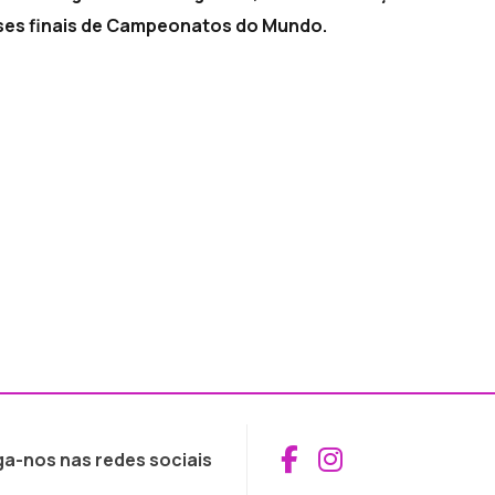
fases finais de Campeonatos do Mundo.
Aceder ao Fac
Aceder ao I
ga-nos nas redes sociais