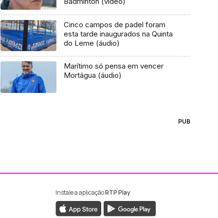
Badminton (vídeo)
Cinco campos de padel foram
esta tarde inaugurados na Quinta
do Leme (áudio)
Marítimo só pensa em vencer
Mortágua (áudio)
PUB
Instale a aplicação
RTP Play
ebook da RTP Madeira
nstagram da RTP Madeira