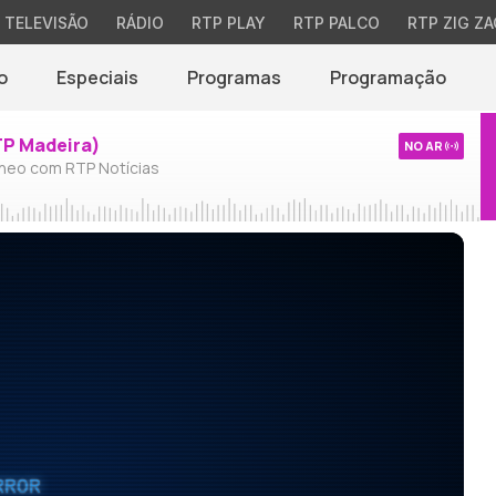
TELEVISÃO
RÁDIO
RTP PLAY
RTP PALCO
RTP ZIG ZA
o
Especiais
Programas
Programação
TP Madeira)
NO AR
neo com RTP Notícias
RROR