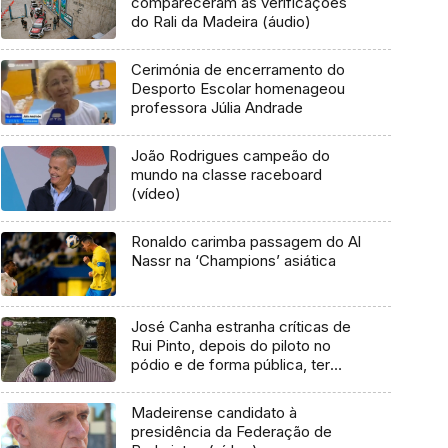
compareceram às verificações
do Rali da Madeira (áudio)
Cerimónia de encerramento do
Desporto Escolar homenageou
professora Júlia Andrade
João Rodrigues campeão do
mundo na classe raceboard
(vídeo)
Ronaldo carimba passagem do Al
Nassr na ‘Champions’ asiática
José Canha estranha críticas de
Rui Pinto, depois do piloto no
pódio e de forma pública, ter
elogiado o rali de São Vicente
Madeirense candidato à
presidência da Federação de